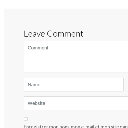
Leave Comment
<b>Comment</b>
(
*
)
Name
Website
Enregistrer mon nom, mon e-mail et mon site dan