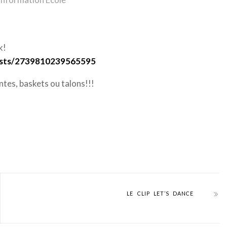
k!
osts/2739810239565595
ntes, baskets ou talons!!!
LE CLIP LET’S DANCE