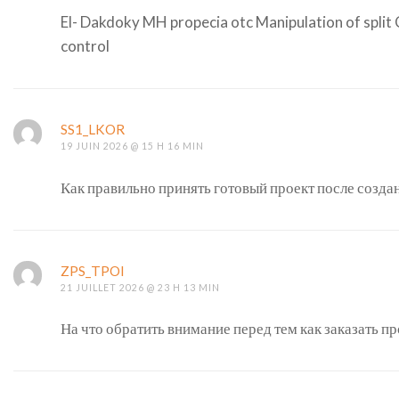
El- Dakdoky MH propecia otc Manipulation of split C
control
SS1_LKOR
19 JUIN 2026 @ 15 H 16 MIN
Как правильно принять готовый проект после созда
ZPS_TPOI
21 JUILLET 2026 @ 23 H 13 MIN
На что обратить внимание перед тем как заказать п