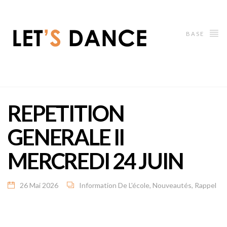
BASE
REPETITION
GENERALE II
MERCREDI 24 JUIN
26 Mai 2026
Information De L'école
,
Nouveautés
,
Rappel