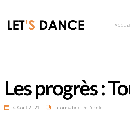
ACCUE
Les progrès : To
4 Août 2021
Information De L'école