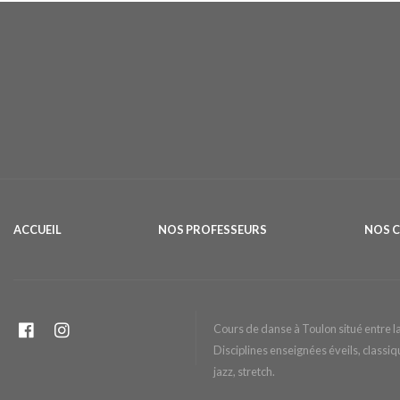
ACCUEIL
NOS PROFESSEURS
NOS 
Cours de danse à Toulon situé entre la 
Disciplines enseignées éveils, classiq
jazz, stretch.