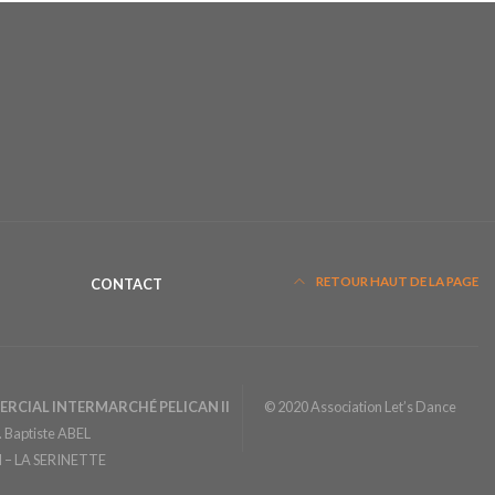
RETOUR HAUT DE LA PAGE
CONTACT
ERCIAL INTERMARCHÉ
PELICAN II
© 2020 Association Let’s Dance
. Baptiste ABEL
 – LA SERINETTE