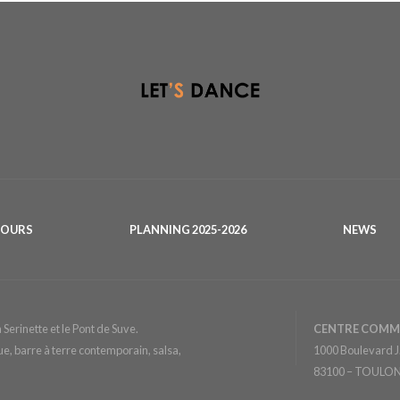
COURS
PLANNING 2025-2026
NEWS
Serinette et le Pont de Suve.
CENTRE COMM
ue, barre à terre contemporain, salsa,
1000 Boulevard J
83100 – TOULON