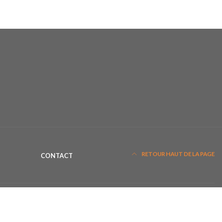
RETOUR HAUT DE LA PAGE
CONTACT
ERCIAL INTERMARCHÉ
PELICAN II
© 2020 Association Let’s Dance