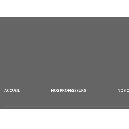
ACCUEIL
NOS PROFESSEURS
NOS 
Cours de danse à Toulon situé entre la 